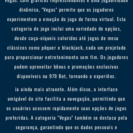
Vegas. Com gráficos impressionantes e uma jogabilidade
dinâmica, "Vegas" permite que os jogadores
experimentem a emoção do jogo de forma virtual. Esta
categoria de jogo inclui uma variedade de opções,
desde caça-níqueis coloridos até jogos de mesa
clássicos como pôquer e blackjack, cada um projetado
para proporcionar entretenimento sem fim. Os jogadores
podem aproveitar bônus e promoções exclusivas
disponíveis na 979 Bet, tornando a experiênc.
ia ainda mais atraente. Além disso, a interface
amigável do site facilita a navegação, permitindo que
os usuários acessem rapidamente suas opções de jogos
preferidas. A categoria "Vegas" também se destaca pela
segurança, garantindo que os dados pessoais e