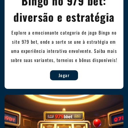
Bingo no 979 bet:
diversão e estratégia
Explore a emocionante categoria de jogo Bingo no
site 979 bet, onde a sorte se une à estratégia em
uma experiência interativa envolvente. Saiba mais
sobre suas variantes, torneios e bônus disponíveis!
Jogar