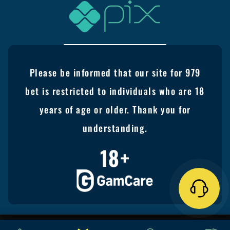
Please be informed that our site for 979
bet is restricted to individuals who are 18
years of age or older. Thank you for
understanding.
18+