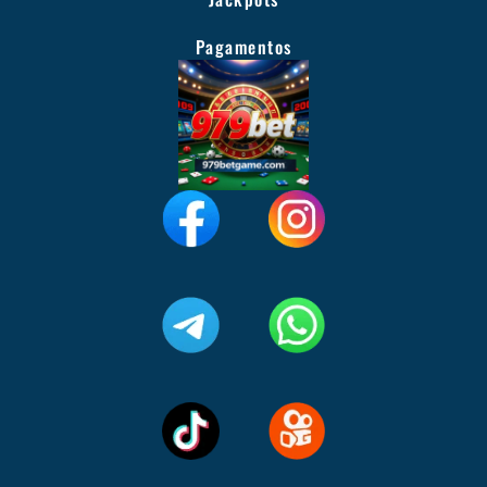
Pagamentos