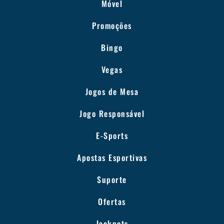
Móvel
Promoções
Bingo
Vegas
Jogos de Mesa
Jogo Responsável
E-Sports
Apostas Esportivas
Suporte
Ofertas
Jackpots