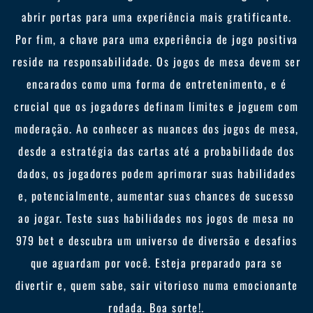
abrir portas para uma experiência mais gratificante.
Por fim, a chave para uma experiência de jogo positiva
reside na responsabilidade. Os jogos de mesa devem ser
encarados como uma forma de entretenimento, e é
crucial que os jogadores definam limites e joguem com
moderação. Ao conhecer as nuances dos jogos de mesa,
desde a estratégia das cartas até a probabilidade dos
dados, os jogadores podem aprimorar suas habilidades
e, potencialmente, aumentar suas chances de sucesso
ao jogar. Teste suas habilidades nos jogos de mesa no
979 bet e descubra um universo de diversão e desafios
que aguardam por você. Esteja preparado para se
divertir e, quem sabe, sair vitorioso numa emocionante
rodada. Boa sorte!.