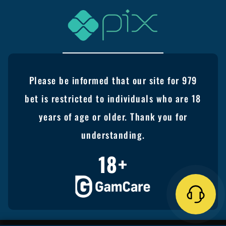
Please be informed that our site for 979
bet is restricted to individuals who are 18
years of age or older. Thank you for
understanding.
18+