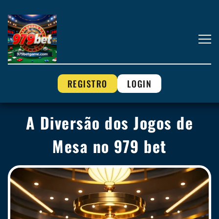
REGISTRO
LOGIN
A Diversão dos Jogos de
Mesa no 979 bet