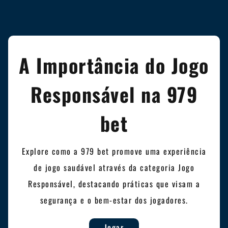
A Importância do Jogo
Responsável na 979
bet
Explore como a 979 bet promove uma experiência
de jogo saudável através da categoria Jogo
Responsável, destacando práticas que visam a
segurança e o bem-estar dos jogadores.
Jogar